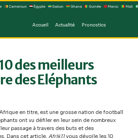
e
Cameroun
Égypte
Gabon
Ghana
Guinée
Maroc
Mali
Accueil
Actualité
Pronostics
 10 des meilleurs
ire des Eléphants
frique en titre, est une grosse nation de football
léphants ont vu défiler en leur sein de nombreux
leur passage à travers des buts et des
s. Dans cet article,
Afrik11
vous dévoile les 10