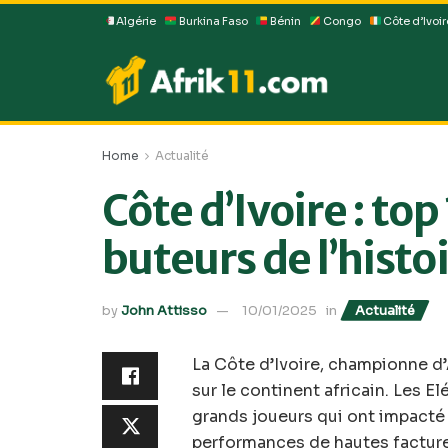
Algérie
Burkina Faso
Bénin
Congo
Côte d’Ivoir
Home
Actualité
Côte d’Ivoire : top
buteurs de l’histo
by
John Attisso
10/01/2025
in
Actualité
La Côte d’Ivoire, championne d’A
sur le continent africain. Les E
grands joueurs qui ont impacté 
performances de hautes facture