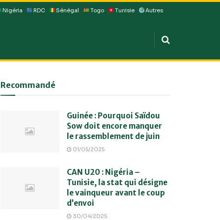
Nigéria
RDC
Sénégal
Togo
Tunisie
Autres
Recommandé
Guinée : Pourquoi Saïdou
Sow doit encore manquer
le rassemblement de juin
01/05/2025
CAN U20 : Nigéria –
Tunisie, la stat qui désigne
le vainqueur avant le coup
d’envoi
30/04/2025