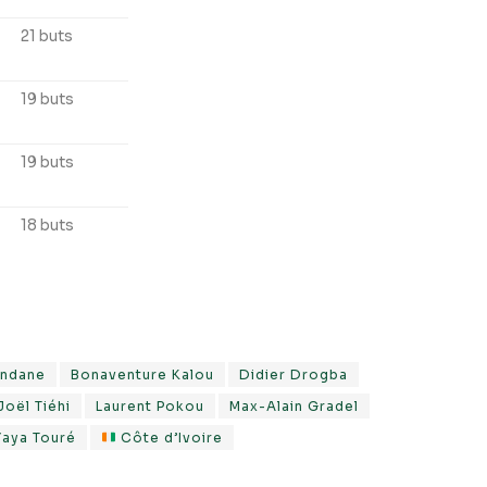
21 buts
19 buts
19 buts
18 buts
indane
Bonaventure Kalou
Didier Drogba
Joël Tiéhi
Laurent Pokou
Max-Alain Gradel
Yaya Touré
Côte d’Ivoire