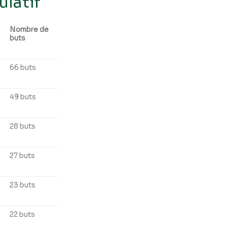
latif
Nombre de
buts
66 buts
49 buts
28 buts
27 buts
23 buts
22 buts