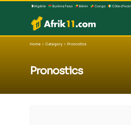
Algérie
Burkina Faso
Bénin
Congo
Côte d’Ivoir
Home
Category
Pronostics
Pronostics