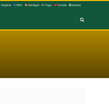
Nigéria
RDC
Sénégal
Togo
Tunisie
Autres