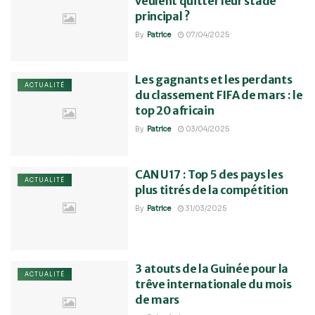
veulent quitter leur stade
principal ?
By
Patrice
07/04/2025
Les gagnants et les perdants
ACTUALITÉ
du classement FIFA de mars : le
top 20 africain
By
Patrice
03/04/2025
CAN U17 : Top 5 des pays les
ACTUALITÉ
plus titrés de la compétition
By
Patrice
31/03/2025
3 atouts de la Guinée pour la
ACTUALITÉ
trêve internationale du mois
de mars