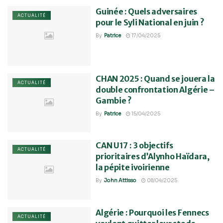
Guinée : Quels adversaires
ACTUALITÉ
pour le Syli National en juin ?
By
Patrice
17/04/2025
CHAN 2025 : Quand se jouera la
ACTUALITÉ
double confrontation Algérie –
Gambie ?
By
Patrice
15/04/2025
CAN U17 : 3 objectifs
ACTUALITÉ
prioritaires d’Alynho Haïdara,
la pépite ivoirienne
By
John Attisso
08/04/2025
Algérie : Pourquoi les Fennecs
ACTUALITÉ