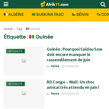
ALGÉRIE
BURKINA FASO
BÉNIN
CO
Home
Tag
Guinée
Étiquette :
Guinée
Guinée : Pourquoi Saïdou Sow
ACTUALITÉ
doit encore manquer le
rassemblement de juin
By
Patrice
01/05/2025
RD Congo – Mali : Un choc
ACTUALITÉ
amical très attendu en juin !
By
Patrice
27/04/2025