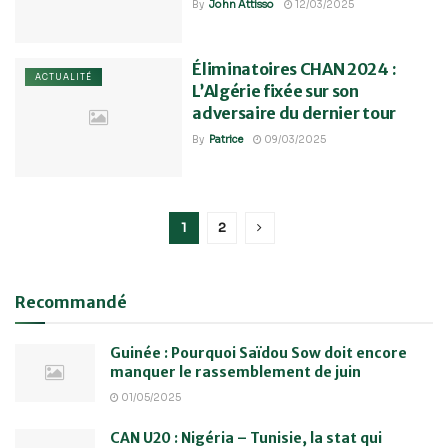
By
John Attisso
12/03/2025
Éliminatoires CHAN 2024 :
ACTUALITÉ
L’Algérie fixée sur son
adversaire du dernier tour
By
Patrice
09/03/2025
1
2
Recommandé
Guinée : Pourquoi Saïdou Sow doit encore
manquer le rassemblement de juin
01/05/2025
CAN U20 : Nigéria – Tunisie, la stat qui