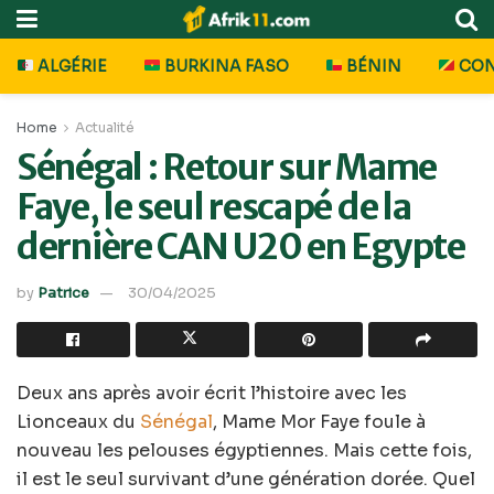
ALGÉRIE
BURKINA FASO
BÉNIN
CO
Home
Actualité
Sénégal : Retour sur Mame
Faye, le seul rescapé de la
dernière CAN U20 en Egypte
by
Patrice
30/04/2025
Deux ans après avoir écrit l’histoire avec les
Lionceaux du
Sénégal
, Mame Mor Faye foule à
nouveau les pelouses égyptiennes. Mais cette fois,
il est le seul survivant d’une génération dorée. Quel