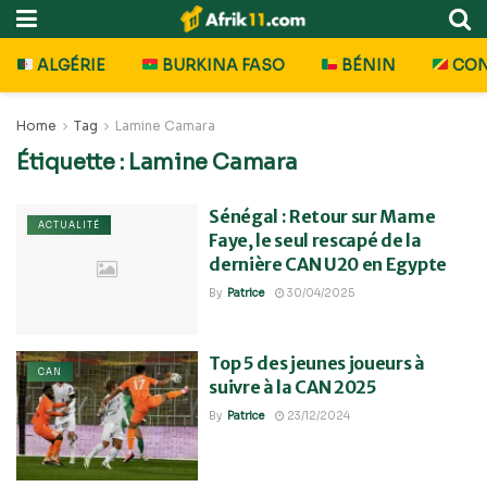
ALGÉRIE
BURKINA FASO
BÉNIN
CO
Home
Tag
Lamine Camara
Étiquette :
Lamine Camara
Sénégal : Retour sur Mame
ACTUALITÉ
Faye, le seul rescapé de la
dernière CAN U20 en Egypte
By
Patrice
30/04/2025
Top 5 des jeunes joueurs à
CAN
suivre à la CAN 2025
By
Patrice
23/12/2024