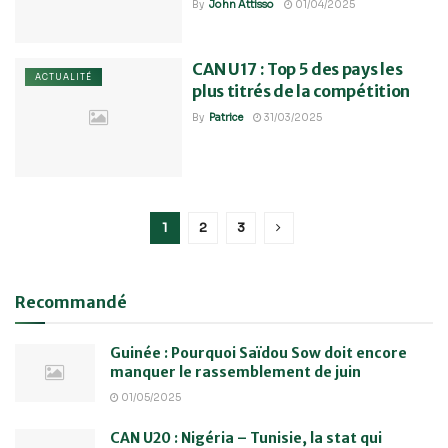
By
John Attisso
01/04/2025
CAN U17 : Top 5 des pays les
ACTUALITÉ
plus titrés de la compétition
By
Patrice
31/03/2025
1
2
3
Recommandé
Guinée : Pourquoi Saïdou Sow doit encore
manquer le rassemblement de juin
01/05/2025
CAN U20 : Nigéria – Tunisie, la stat qui