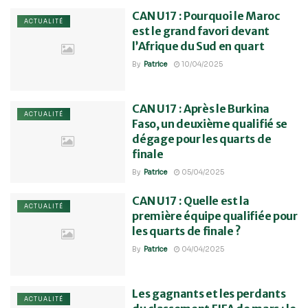
CAN U17 : Pourquoi le Maroc
ACTUALITÉ
est le grand favori devant
l’Afrique du Sud en quart
By
Patrice
10/04/2025
CAN U17 : Après le Burkina
ACTUALITÉ
Faso, un deuxième qualifié se
dégage pour les quarts de
finale
By
Patrice
05/04/2025
CAN U17 : Quelle est la
ACTUALITÉ
première équipe qualifiée pour
les quarts de finale ?
By
Patrice
04/04/2025
Les gagnants et les perdants
ACTUALITÉ