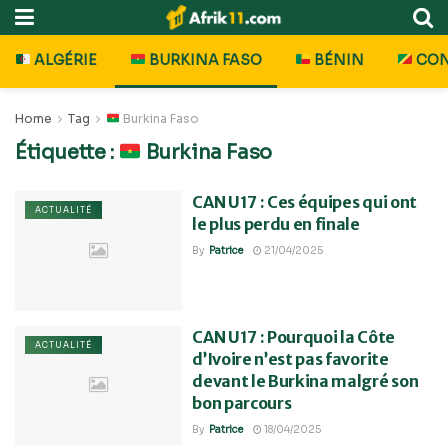
ALGÉRIE
BURKINA FASO
BÉNIN
CO
Home
Tag
Burkina Faso
Étiquette :
Burkina Faso
CAN U17 : Ces équipes qui ont
ACTUALITÉ
le plus perdu en finale
By
Patrice
21/04/2025
CAN U17 : Pourquoi la Côte
ACTUALITÉ
d’Ivoire n’est pas favorite
devant le Burkina malgré son
bon parcours
By
Patrice
18/04/2025