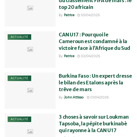
du classement FIFA de mars : le
top 20 africain
By
Patrice
03/04/2025
CAN U17 : Pourquoi le
ACTUALITÉ
Cameroun est condamné à la
victoire face à l’Afrique du Sud
By
Patrice
02/04/2025
Burkina Faso : Un expert dresse
ACTUALITÉ
le bilan des Etalons après la
trêve de mars
By
John Attisso
01/04/2025
3 choses à savoir sur Loukman
ACTUALITÉ
Tapsoba, la pépite burkinabè
qui rayonne à la CAN U17