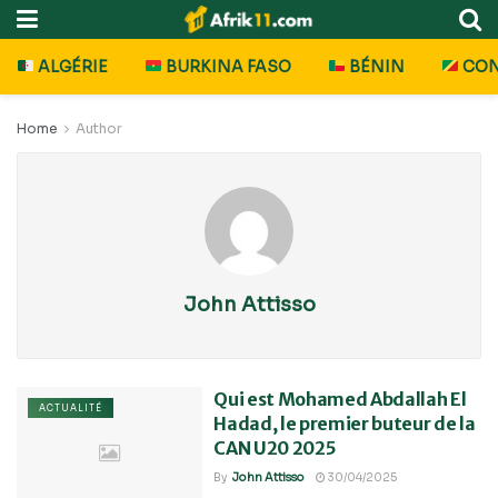
ALGÉRIE
BURKINA FASO
BÉNIN
CO
Home
Author
John Attisso
Qui est Mohamed Abdallah El
ACTUALITÉ
Hadad, le premier buteur de la
CAN U20 2025
By
John Attisso
30/04/2025