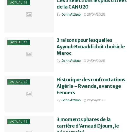
Ces 3 sélections les plus titrées
ACTUALITÉ
de la CAN U20
By
John Attisso
25/04/2025
3 raisons pour lesquelles
ACTUALITÉ
Ayyoub Bouaddi doit choisir le
Maroc
By
John Attisso
24/04/2025
Historique des confrontations
ACTUALITÉ
Algérie – Rwanda, avantage
Fennecs
By
John Attisso
22/04/2025
3 moments phares de la
ACTUALITÉ
carrière d’Arnaud Djoum, le