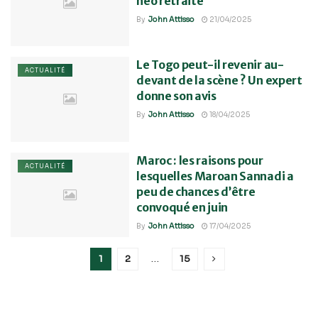
néo retraité
By
John Attisso
21/04/2025
Le Togo peut-il revenir au-
ACTUALITÉ
devant de la scène ? Un expert
donne son avis
By
John Attisso
18/04/2025
Maroc : les raisons pour
ACTUALITÉ
lesquelles Maroan Sannadi a
peu de chances d’être
convoqué en juin
By
John Attisso
17/04/2025
1
2
…
15