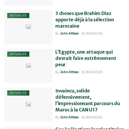
3 choses que Brahim Diaz
ACTUALITÉ
apporte déjà à la sélection
marocaine
By
John Attisso
29/04/2025
L’Egypte, une attaque qui
ACTUALITÉ
devrait faire extrêmement
peur
By
John Attisso
28/04/2025
Invaincu, solide
ACTUALITÉ
défensivement,
l’impressionnant parcours du
Maroc à la CAN U17
By
John Attisso
28/04/2025