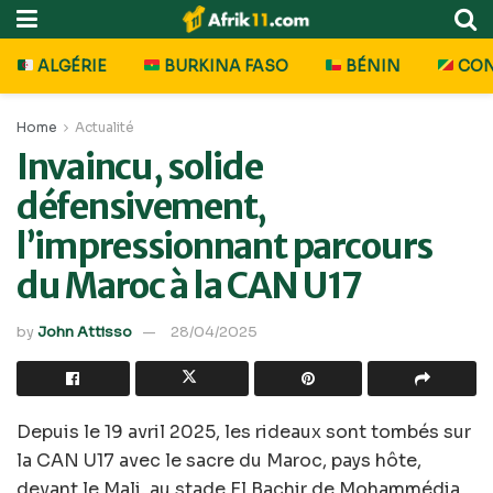
ALGÉRIE
BURKINA FASO
BÉNIN
CO
Home
Actualité
Invaincu, solide
défensivement,
l’impressionnant parcours
du Maroc à la CAN U17
by
John Attisso
28/04/2025
Depuis le 19 avril 2025, les rideaux sont tombés sur
la CAN U17 avec le sacre du Maroc, pays hôte,
devant le Mali, au stade El Bachir de Mohammédia.