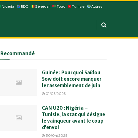
Nigéria
RDC
Sénégal
Togo
Tunisie
Autres
Recommandé
Guinée : Pourquoi Saïdou
Sow doit encore manquer
le rassemblement de juin
01/05/2025
CAN U20 : Nigéria –
Tunisie, la stat qui désigne
le vainqueur avant le coup
d’envoi
30/04/2025