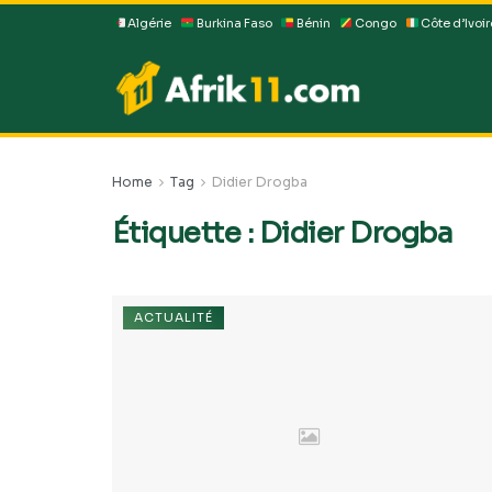
Algérie
Burkina Faso
Bénin
Congo
Côte d’Ivoir
Home
Tag
Didier Drogba
Étiquette :
Didier Drogba
ACTUALITÉ