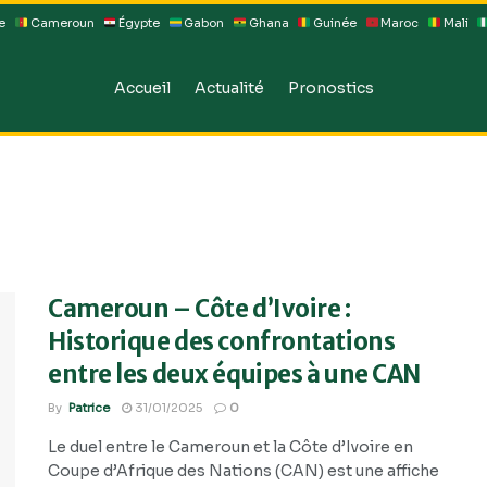
e
Cameroun
Égypte
Gabon
Ghana
Guinée
Maroc
Mali
Accueil
Actualité
Pronostics
Cameroun – Côte d’Ivoire :
Historique des confrontations
entre les deux équipes à une CAN
By
Patrice
31/01/2025
0
Le duel entre le Cameroun et la Côte d’Ivoire en
Coupe d’Afrique des Nations (CAN) est une affiche