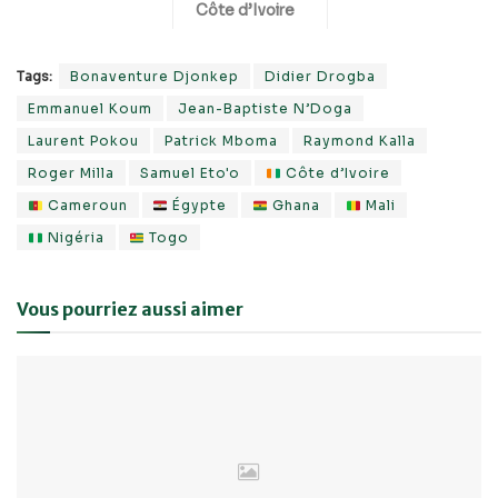
Côte d’Ivoire
Tags:
Bonaventure Djonkep
Didier Drogba
Emmanuel Koum
Jean-Baptiste N’Doga
Laurent Pokou
Patrick Mboma
Raymond Kalla
Roger Milla
Samuel Eto'o
Côte d’Ivoire
Cameroun
Égypte
Ghana
Mali
Nigéria
Togo
Vous pourriez aussi aimer