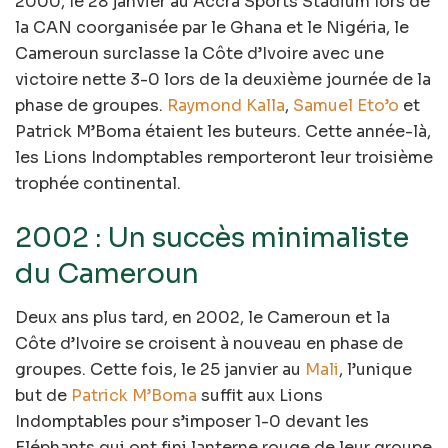
2000, le 28 janvier au Accra Sports Stadium lors de
la CAN coorganisée par le Ghana et le Nigéria, le
Cameroun surclasse la Côte d’Ivoire avec une
victoire nette 3-0 lors de la deuxième journée de la
phase de groupes.
Raymond Kalla
,
Samuel Eto’o
et
Patrick M’Boma étaient les buteurs. Cette année-là,
les Lions Indomptables remporteront leur troisième
trophée continental.
2002 : Un succès minimaliste
du Cameroun
Deux ans plus tard, en 2002, le Cameroun et la
Côte d’Ivoire se croisent à nouveau en phase de
groupes. Cette fois, le 25 janvier au
Mali
, l’unique
but de
Patrick M’Boma
suffit aux Lions
Indomptables pour s’imposer 1-0 devant les
Eléphants qui ont fini lanterne rouge de leur groupe