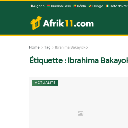
Algérie
Burkina Faso
Bénin
Congo
Côte d’Ivoir
Home
Tag
Ibrahima Bakayoko
Étiquette :
Ibrahima Bakayo
ACTUALITÉ