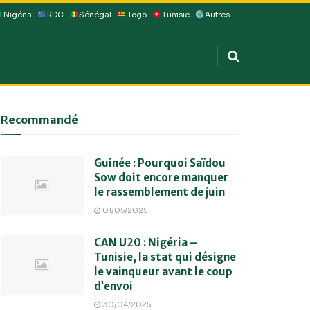
Nigéria
RDC
Sénégal
Togo
Tunisie
Autres
Recommandé
Guinée : Pourquoi Saïdou
Sow doit encore manquer
le rassemblement de juin
01/05/2025
CAN U20 : Nigéria –
Tunisie, la stat qui désigne
le vainqueur avant le coup
d’envoi
30/04/2025