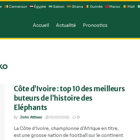
e
Cameroun
Égypte
Gabon
Ghana
Guinée
Maroc
Mali
Accueil
Actualité
Pronostics
ko
Côte d’Ivoire : top 10 des meilleurs
buteurs de l’histoire des
Eléphants
By
John Attisso
10/01/2025
0
La Côte d'Ivoire, championne d'Afrique en titre,
est une grosse nation de football sur le continent