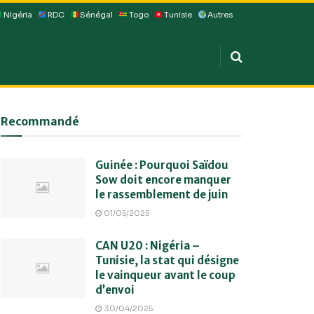
Nigéria
RDC
Sénégal
Togo
Tunisie
Autres
Recommandé
Guinée : Pourquoi Saïdou
Sow doit encore manquer
le rassemblement de juin
01/05/2025
CAN U20 : Nigéria –
Tunisie, la stat qui désigne
le vainqueur avant le coup
d’envoi
30/04/2025