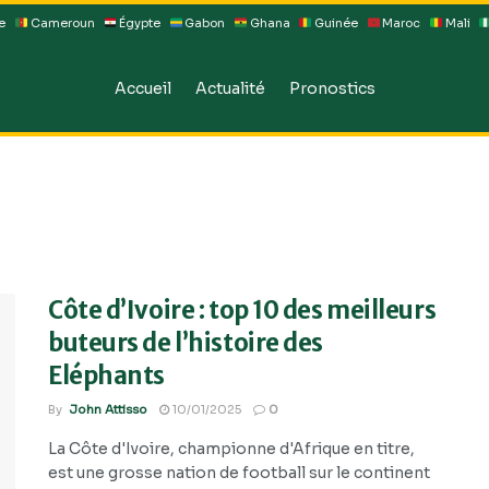
e
Cameroun
Égypte
Gabon
Ghana
Guinée
Maroc
Mali
Accueil
Actualité
Pronostics
Côte d’Ivoire : top 10 des meilleurs
buteurs de l’histoire des
Eléphants
By
John Attisso
10/01/2025
0
La Côte d'Ivoire, championne d'Afrique en titre,
est une grosse nation de football sur le continent