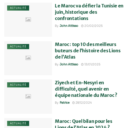
Le Maroc va défier la Tunisie en
ACTUALITÉ
juin, historique des
confrontations
By
John Attisso
20/02/2025
Maroc : top 10 des meilleurs
ACTUALITÉ
buteurs de l’histoire des Lions
de l’Atlas
By
John Attisso
13/01/2025
Ziyech et En-Nesyri en
ACTUALITÉ
difficulté, quel avenir en
équipe nationale du Maroc ?
By
Patrice
28/12/2024
Maroc : Quel bilan pour les
ACTUALITÉ
Lions de l’Atlas en 2024 ?