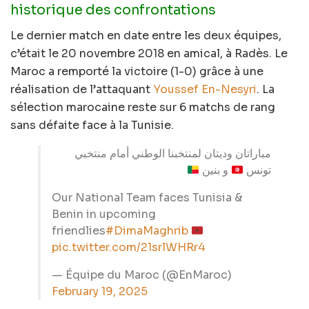
historique des confrontations
Le dernier match en date entre les deux équipes,
c’était le 20 novembre 2018 en amical, à Radès. Le
Maroc a remporté la victoire (1-0) grâce à une
réalisation de l’attaquant
Youssef En-Nesyri
. La
sélection marocaine reste sur 6 matchs de rang
sans défaite face à la Tunisie.
مباراتان وديتان لمنتخبنا الوطني أمام منتخبي
تونس
و بنين
Our National Team faces Tunisia &
Benin in upcoming
friendlies
#DimaMaghrib
pic.twitter.com/21srlWHRr4
— Équipe du Maroc (@EnMaroc)
February 19, 2025