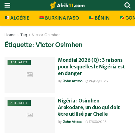
ALGÉRIE
BURKINA FASO
BÉNIN
CO
Home
Tag
Victor Osimhen
Étiquette :
Victor Osimhen
Mondial 2026 (Q) : 3 raisons
ACTUALITÉ
pour lesquelles le Nigéria est
en danger
By
John Attisso
26/03/2025
Nigéria : Osimhen –
ACTUALITÉ
Arokodare, un duo qui doit
être utilisé par Chelle
By
John Attisso
17/03/2025