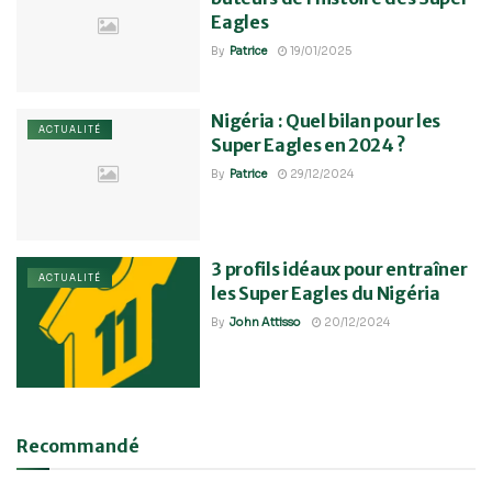
Eagles
By
Patrice
19/01/2025
Nigéria : Quel bilan pour les
ACTUALITÉ
Super Eagles en 2024 ?
By
Patrice
29/12/2024
3 profils idéaux pour entraîner
ACTUALITÉ
les Super Eagles du Nigéria
By
John Attisso
20/12/2024
Recommandé