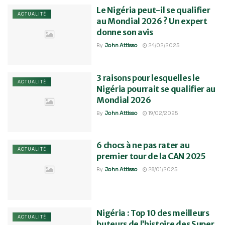
Le Nigéria peut-il se qualifier
ACTUALITÉ
au Mondial 2026 ? Un expert
donne son avis
By
John Attisso
24/02/2025
3 raisons pour lesquelles le
ACTUALITÉ
Nigéria pourrait se qualifier au
Mondial 2026
By
John Attisso
19/02/2025
6 chocs à ne pas rater au
ACTUALITÉ
premier tour de la CAN 2025
By
John Attisso
28/01/2025
Nigéria : Top 10 des meilleurs
ACTUALITÉ
buteurs de l’histoire des Super