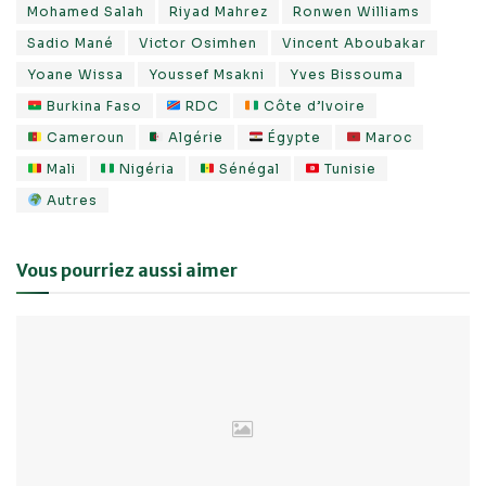
Mohamed Salah
Riyad Mahrez
Ronwen Williams
Sadio Mané
Victor Osimhen
Vincent Aboubakar
Yoane Wissa
Youssef Msakni
Yves Bissouma
Burkina Faso
RDC
Côte d’Ivoire
Cameroun
Algérie
Égypte
Maroc
Mali
Nigéria
Sénégal
Tunisie
Autres
Vous pourriez aussi aimer