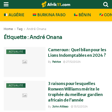
ALGÉRIE
BURKINA FASO
BÉNIN
CO
Home
Tag
André Onana
Étiquette :
André Onana
Cameroun : Quel bilan pour les
ACTUALITÉ
Lions Indomptables en 2024 ?
By
Patrice
27/12/2024
3 raisons pour lesquelles
ACTUALITÉ
Ronwen Williams mérite le
trophée du meilleur gardien
africain de l’année
By
John Attisso
13/12/2024