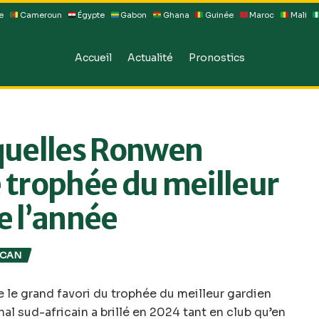
e
Cameroun
Égypte
Gabon
Ghana
Guinée
Maroc
Mali
Accueil
Actualité
Pronostics
squelles Ronwen
e trophée du meilleur
e l’année
CAN
le grand favori du trophée du meilleur gardien
nal sud-africain a brillé en 2024 tant en club qu’en