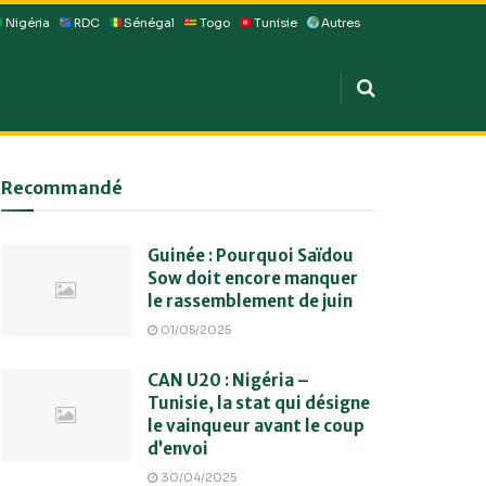
Nigéria
RDC
Sénégal
Togo
Tunisie
Autres
Recommandé
Guinée : Pourquoi Saïdou
Sow doit encore manquer
le rassemblement de juin
01/05/2025
CAN U20 : Nigéria –
Tunisie, la stat qui désigne
le vainqueur avant le coup
d’envoi
30/04/2025