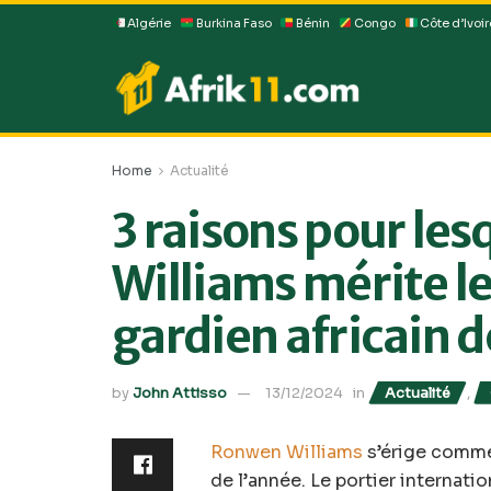
Algérie
Burkina Faso
Bénin
Congo
Côte d’Ivoir
Home
Actualité
3 raisons pour le
Williams mérite l
gardien africain d
by
John Attisso
13/12/2024
in
Actualité
,
Ronwen Williams
s’érige comme 
de l’année. Le portier internatio