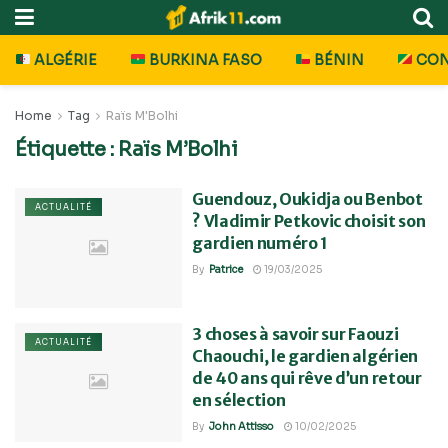
ALGÉRIE
BURKINA FASO
BÉNIN
CO
Home
Tag
Raïs M'Bolhi
Étiquette :
Raïs M’Bolhi
Guendouz, Oukidja ou Benbot
ACTUALITÉ
? Vladimir Petkovic choisit son
gardien numéro 1
By
Patrice
19/03/2025
3 choses à savoir sur Faouzi
ACTUALITÉ
Chaouchi, le gardien algérien
de 40 ans qui rêve d’un retour
en sélection
By
John Attisso
10/02/2025