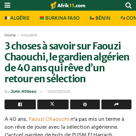
ALGÉRIE
BURKINA FASO
BÉNIN
CO
Home
Actualité
3 choses à savoir sur Faouzi
Chaouchi, le gardien algérien
de 40 ans qui rêve d’un
retour en sélection
by
John Attisso
10/02/2025
A 40 ans,
Faouzi Chaouchi
n’a pas mis un terme à
son rêve de jouer avec la sélection algérienne.
L’actuel gardien de buts de l’USM El Harrach,