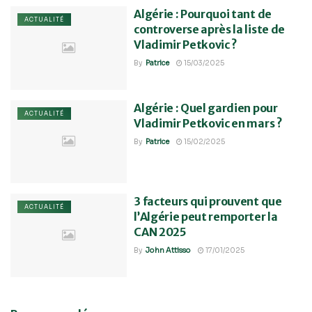
Algérie : Pourquoi tant de
ACTUALITÉ
controverse après la liste de
Vladimir Petkovic ?
By
Patrice
15/03/2025
Algérie : Quel gardien pour
ACTUALITÉ
Vladimir Petkovic en mars ?
By
Patrice
15/02/2025
3 facteurs qui prouvent que
ACTUALITÉ
l’Algérie peut remporter la
CAN 2025
By
John Attisso
17/01/2025