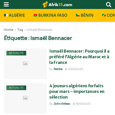
ALGÉRIE
BURKINA FASO
BÉNIN
CO
Home
Tag
Ismaël Bennacer
Étiquette :
Ismaël Bennacer
Ismaël Bennacer : Pourquoi il a
ACTUALITÉ
préféré l’Algérie au Maroc et à
la France
By
Patrice
12/04/2025
4 joueurs algériens forfaits
ACTUALITÉ
pour mars – importances en
sélection
By
John Attisso
18/03/2025