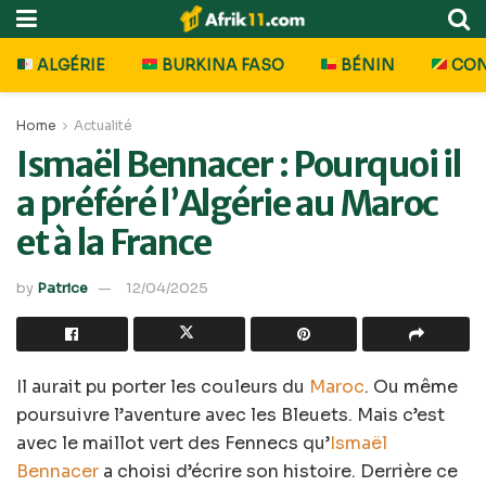
ALGÉRIE
BURKINA FASO
BÉNIN
CO
Home
Actualité
Ismaël Bennacer : Pourquoi il
a préféré l’Algérie au Maroc
et à la France
by
Patrice
12/04/2025
Il aurait pu porter les couleurs du
Maroc
. Ou même
poursuivre l’aventure avec les Bleuets. Mais c’est
avec le maillot vert des Fennecs qu’
Ismaël
Bennacer
a choisi d’écrire son histoire. Derrière ce