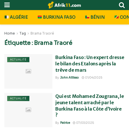
ALGÉRIE
BURKINA FASO
BÉNIN
CO
Home
Tag
Brama Traoré
Étiquette :
Brama Traoré
Burkina Faso : Un expert dresse
ACTUALITÉ
le bilan des Etalons après la
trêve de mars
By
John Attisso
01/04/2025
Qui est Mohamed Zougrana, le
ACTUALITÉ
jeune talent arraché par le
Burkina Faso à la Côte d’Ivoire
?
By
Patrice
07/03/2025