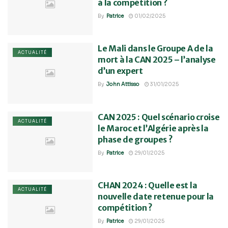
à la compétition ?
By
Patrice
01/02/2025
Le Mali dans le Groupe A de la
ACTUALITÉ
mort à la CAN 2025 – l’analyse
d’un expert
By
John Attisso
31/01/2025
CAN 2025 : Quel scénario croise
ACTUALITÉ
le Maroc et l’Algérie après la
phase de groupes ?
By
Patrice
29/01/2025
CHAN 2024 : Quelle est la
ACTUALITÉ
nouvelle date retenue pour la
compétition ?
By
Patrice
29/01/2025