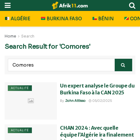
ALGÉRIE
BURKINA FASO
BÉNIN
CO
Home
Search
Search Result for 'Comores'
Un expert analyse le Groupe du
ACTUALITÉ
Burkina Faso à la CAN 2025
By
John Attisso
05/02/2025
CHAN 2024 : Avec quelle
ACTUALITÉ
équipe l’Algérie ira finalement