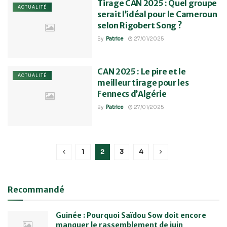
Tirage CAN 2025 : Quel groupe
ACTUALITÉ
serait l’idéal pour le Cameroun
selon Rigobert Song ?
By
Patrice
27/01/2025
CAN 2025 : Le pire et le
ACTUALITÉ
meilleur tirage pour les
Fennecs d’Algérie
By
Patrice
27/01/2025
1
2
3
4
Recommandé
Guinée : Pourquoi Saïdou Sow doit encore
manquer le rassemblement de juin