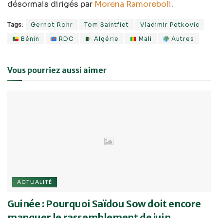
désormais dirigés par
Morena Ramoreboli
.
Tags:
Gernot Rohr
Tom Saintfiet
Vladimir Petkovic
Bénin
RDC
Algérie
Mali
Autres
Vous pourriez aussi aimer
ACTUALITÉ
Guinée : Pourquoi Saïdou Sow doit encore
manquer le rassemblement de juin