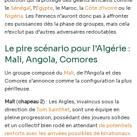
position qui la protège des géants africains comme
le
Sénégal
, l’
Égypte
, le Maroc, la
Côte d’Ivoire
ou le
Nigéria
. Les Fennecs n’auront donc pas à affronter
ces puissances dès la phase de groupes, mais cela
n’exclut pas d’autres adversaires redoutables.
Le pire scénario pour l’Algérie :
Mali, Angola, Comores
Un groupe composé du
Mali
, de l’Angola et des
Comores s’annonce comme la configuration la plus
périlleuse.
Mali
(
chapeau 2
) : Les Aigles, invaincus sous la
direction de
Tom Saintfiet
, sont une équipe en
pleine progression, possédant des joueurs solides
et un collectif bien rodé en attendant
de potentiels
renforts avec les arrivées possibles de binationaux
.