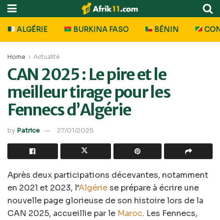
ALGÉRIE
BURKINA FASO
BÉNIN
CO
Home
Actualité
CAN 2025 : Le pire et le
meilleur tirage pour les
Fennecs d’Algérie
by
Patrice
27/01/2025
Après deux participations décevantes, notamment
en 2021 et 2023, l’
Algérie
se prépare à écrire une
nouvelle page glorieuse de son histoire lors de la
CAN 2025, accueillie par le
Maroc
. Les Fennecs,