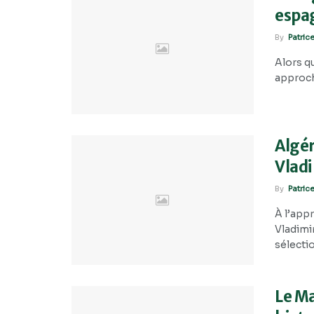
espa
By
Patric
Alors q
approch
Algér
Vladi
By
Patric
À l’app
Vladimi
sélectio
Le Ma