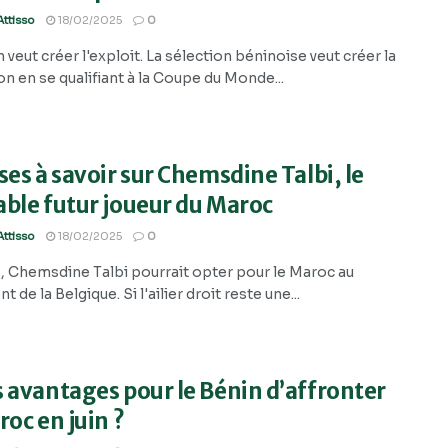
ttisso
18/02/2025
0
 veut créer l'exploit. La sélection béninoise veut créer la
n en se qualifiant à la Coupe du Monde...
ses à savoir sur Chemsdine Talbi, le
ble futur joueur du Maroc
ttisso
18/02/2025
0
s, Chemsdine Talbi pourrait opter pour le Maroc au
t de la Belgique. Si l'ailier droit reste une...
 avantages pour le Bénin d’affronter
roc en juin ?