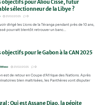
 objectifs pour Aliou Cissé, futur
ble sélectionneur de la Libye ?
e
21/02/2025
0
oir dirigé les Lions de la Téranga pendant près de 10 ans,
ssé pourrait bientôt retrouver un banc....
 objectifs pour le Gabon à la CAN 2025
ttisso
21/02/2025
0
n est de retour en Coupe d'Afrique des Nations. Après
minatoires bien maitrisées, les Panthères vont disputer
al : Qui est Assane Diao, la pépite