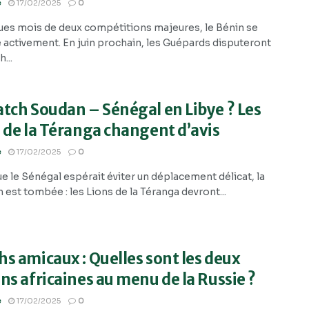
e
17/02/2025
0
ues mois de deux compétitions majeures, le Bénin se
 activement. En juin prochain, les Guépards disputeront
...
tch Soudan – Sénégal en Libye ? Les
 de la Téranga changent d’avis
e
17/02/2025
0
e le Sénégal espérait éviter un déplacement délicat, la
 est tombée : les Lions de la Téranga devront...
s amicaux : Quelles sont les deux
ns africaines au menu de la Russie ?
e
17/02/2025
0