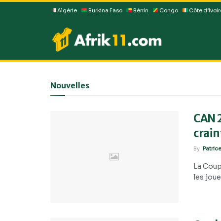
Algérie
Burkina Faso
Bénin
Congo
Côte d’Ivoir
Nouvelles
CAN 2
crain
By
Patric
La Coup
les jou