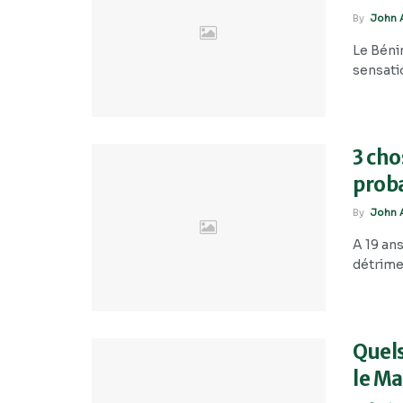
By
John A
Le Bénin
sensatio
3 cho
proba
By
John A
A 19 an
détrimen
Quels
le Ma