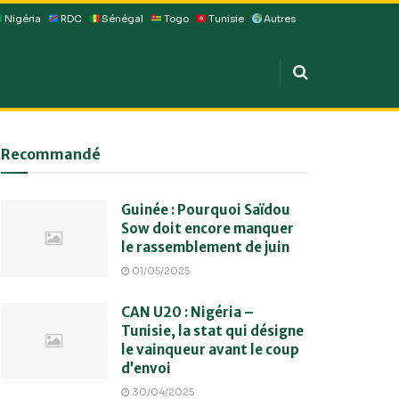
Nigéria
RDC
Sénégal
Togo
Tunisie
Autres
Recommandé
Guinée : Pourquoi Saïdou
Sow doit encore manquer
le rassemblement de juin
01/05/2025
CAN U20 : Nigéria –
Tunisie, la stat qui désigne
le vainqueur avant le coup
d’envoi
30/04/2025