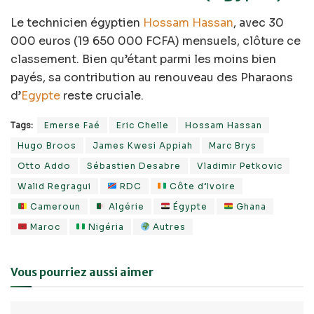
Le technicien égyptien
Hossam Hassan
, avec 30
000 euros (19 650 000 FCFA) mensuels, clôture ce
classement. Bien qu’étant parmi les moins bien
payés, sa contribution au renouveau des Pharaons
d’
Egypte
reste cruciale.
Tags:
Emerse Faé
Eric Chelle
Hossam Hassan
Hugo Broos
James Kwesi Appiah
Marc Brys
Otto Addo
Sébastien Desabre
Vladimir Petkovic
Walid Regragui
RDC
Côte d’Ivoire
Cameroun
Algérie
Égypte
Ghana
Maroc
Nigéria
Autres
Vous pourriez aussi aimer