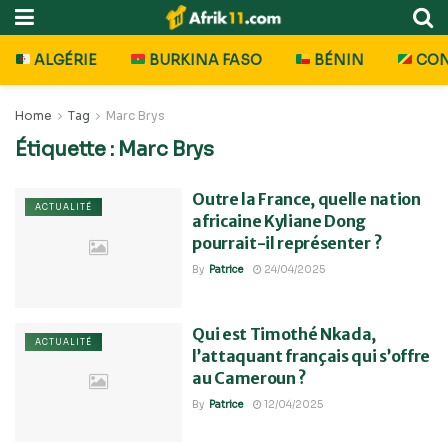
ALGÉRIE
BURKINA FASO
BÉNIN
CO
Home
Tag
Marc Brys
Étiquette :
Marc Brys
Outre la France, quelle nation
ACTUALITÉ
africaine Kyliane Dong
pourrait-il représenter ?
By
Patrice
24/04/2025
Qui est Timothé Nkada,
ACTUALITÉ
l’attaquant français qui s’offre
au Cameroun ?
By
Patrice
12/04/2025