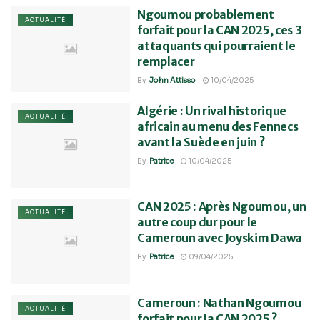
Ngoumou probablement
ACTUALITÉ
forfait pour la CAN 2025, ces 3
attaquants qui pourraient le
remplacer
By
John Attisso
10/04/2025
Algérie : Un rival historique
ACTUALITÉ
africain au menu des Fennecs
avant la Suède en juin ?
By
Patrice
10/04/2025
CAN 2025 : Après Ngoumou, un
ACTUALITÉ
autre coup dur pour le
Cameroun avec Joyskim Dawa
By
Patrice
09/04/2025
Cameroun : Nathan Ngoumou
ACTUALITÉ
forfait pour la CAN 2025 ?