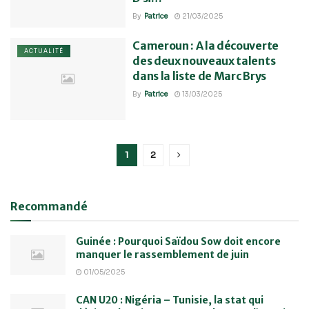
By
Patrice
21/03/2025
Cameroun : A la découverte
ACTUALITÉ
des deux nouveaux talents
dans la liste de Marc Brys
By
Patrice
13/03/2025
1
2
Recommandé
Guinée : Pourquoi Saïdou Sow doit encore
manquer le rassemblement de juin
01/05/2025
CAN U20 : Nigéria – Tunisie, la stat qui