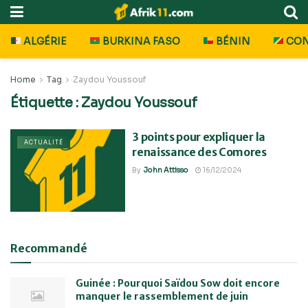
ALGÉRIE
BURKINA FASO
BÉNIN
CO
Home
Tag
Zaydou Youssouf
Étiquette :
Zaydou Youssouf
3 points pour expliquer la
ACTUALITÉ
renaissance des Comores
By
John Attisso
16/12/2024
Recommandé
Guinée : Pourquoi Saïdou Sow doit encore
manquer le rassemblement de juin