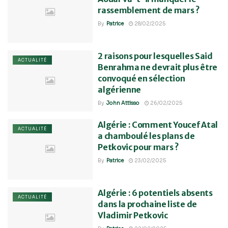
rassemblement de mars ?
By
Patrice
28/02/2025
2 raisons pour lesquelles Said
ACTUALITÉ
Benrahma ne devrait plus être
convoqué en sélection
algérienne
By
John Attisso
26/02/2025
Algérie : Comment Youcef Atal
ACTUALITÉ
a chamboulé les plans de
Petkovic pour mars ?
By
Patrice
23/02/2025
Algérie : 6 potentiels absents
ACTUALITÉ
dans la prochaine liste de
Vladimir Petkovic