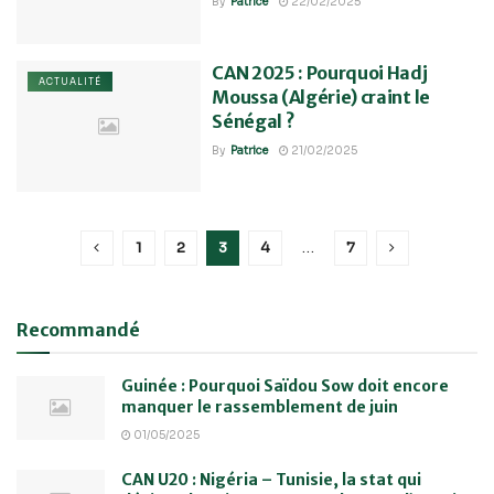
By
Patrice
22/02/2025
CAN 2025 : Pourquoi Hadj
ACTUALITÉ
Moussa (Algérie) craint le
Sénégal ?
By
Patrice
21/02/2025
1
2
3
4
…
7
Recommandé
Guinée : Pourquoi Saïdou Sow doit encore
manquer le rassemblement de juin
01/05/2025
CAN U20 : Nigéria – Tunisie, la stat qui