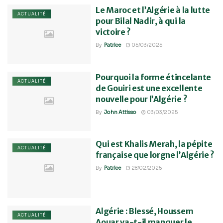
Le Maroc et l’Algérie à la lutte
ACTUALITÉ
pour Bilal Nadir, à qui la
victoire ?
By
Patrice
05/03/2025
Pourquoi la forme étincelante
ACTUALITÉ
de Gouiri est une excellente
nouvelle pour l’Algérie ?
By
John Attisso
03/03/2025
Qui est Khalis Merah, la pépite
ACTUALITÉ
française que lorgne l’Algérie ?
By
Patrice
28/02/2025
Algérie : Blessé, Houssem
ACTUALITÉ
Aouar va-t-il manquer le