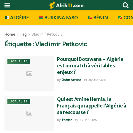
ALGÉRIE
BURKINA FASO
BÉNIN
CO
Home
Tag
Vladimir Petkovic
Étiquette :
Vladimir Petkovic
Pourquoi Botswana – Algérie
ACTUALITÉ
est un match à véritables
enjeux ?
By
John Attisso
05/03/2025
Qui est Amine Hemia, le
ACTUALITÉ
Français qui appelle l’Algérie à
sa rescousse ?
By
Patrice
05/03/2025