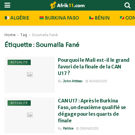
ALGÉRIE
BURKINA FASO
BÉNIN
CO
Home
Tag
Soumaila Fané
Étiquette :
Soumaila Fané
Pourquoi le Mali est-il le grand
ACTUALITÉ
favori de la finale de la CAN
U17 ?
By
John Attisso
16/04/2025
CAN U17 : Après le Burkina
ACTUALITÉ
Faso, un deuxième qualifié se
dégage pour les quarts de
finale
By
Patrice
05/04/2025