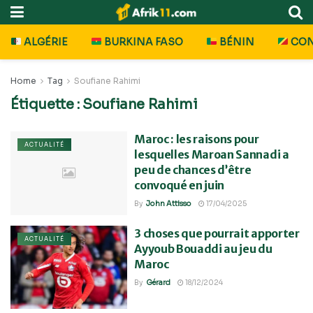
ALGÉRIE
BURKINA FASO
BÉNIN
CO
Home
Tag
Soufiane Rahimi
Étiquette :
Soufiane Rahimi
Maroc : les raisons pour
ACTUALITÉ
lesquelles Maroan Sannadi a
peu de chances d’être
convoqué en juin
By
John Attisso
17/04/2025
3 choses que pourrait apporter
ACTUALITÉ
Ayyoub Bouaddi au jeu du
Maroc
By
Gérard
18/12/2024