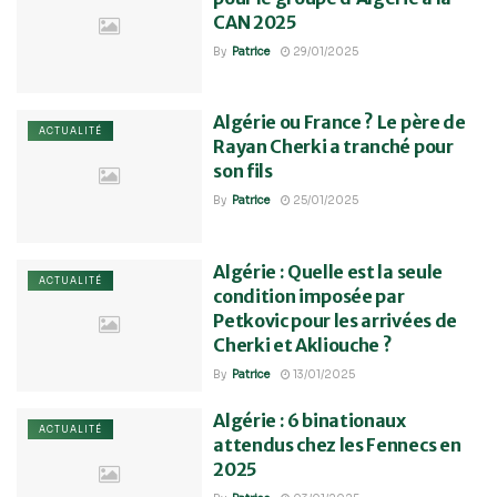
CAN 2025
By
Patrice
29/01/2025
Algérie ou France ? Le père de
ACTUALITÉ
Rayan Cherki a tranché pour
son fils
By
Patrice
25/01/2025
Algérie : Quelle est la seule
ACTUALITÉ
condition imposée par
Petkovic pour les arrivées de
Cherki et Akliouche ?
By
Patrice
13/01/2025
Algérie : 6 binationaux
ACTUALITÉ
attendus chez les Fennecs en
2025