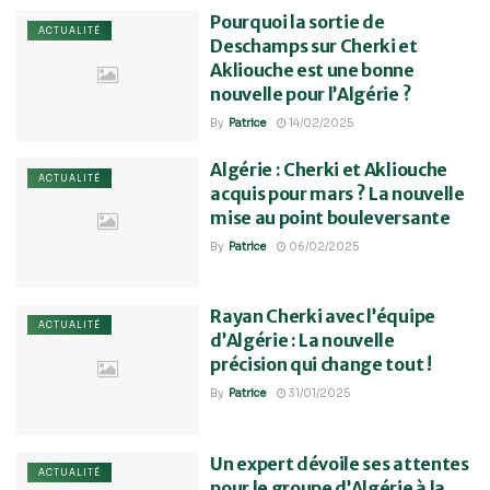
Pourquoi la sortie de
ACTUALITÉ
Deschamps sur Cherki et
Akliouche est une bonne
nouvelle pour l’Algérie ?
By
Patrice
14/02/2025
Algérie : Cherki et Akliouche
ACTUALITÉ
acquis pour mars ? La nouvelle
mise au point bouleversante
By
Patrice
06/02/2025
Rayan Cherki avec l’équipe
ACTUALITÉ
d’Algérie : La nouvelle
précision qui change tout !
By
Patrice
31/01/2025
Un expert dévoile ses attentes
ACTUALITÉ
pour le groupe d’Algérie à la