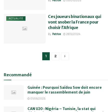
By
Patrice
03/01/2025
Ces joueurs binationaux qui
ACTUALITÉ
vont snober la France pour
choisir l’Afrique
By
Patrice
28/12/2024
1
2
Recommandé
Guinée : Pourquoi Saïdou Sow doit encore
manquer le rassemblement de juin
01/05/2025
CAN U20 : Nigéria – Tunisie, la stat qui