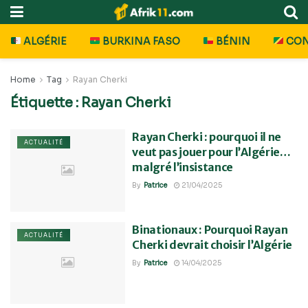
ALGÉRIE
BURKINA FASO
BÉNIN
CO
Home
Tag
Rayan Cherki
Étiquette :
Rayan Cherki
Rayan Cherki : pourquoi il ne
ACTUALITÉ
veut pas jouer pour l’Algérie…
malgré l’insistance
By
Patrice
21/04/2025
Binationaux : Pourquoi Rayan
ACTUALITÉ
Cherki devrait choisir l’Algérie
By
Patrice
14/04/2025