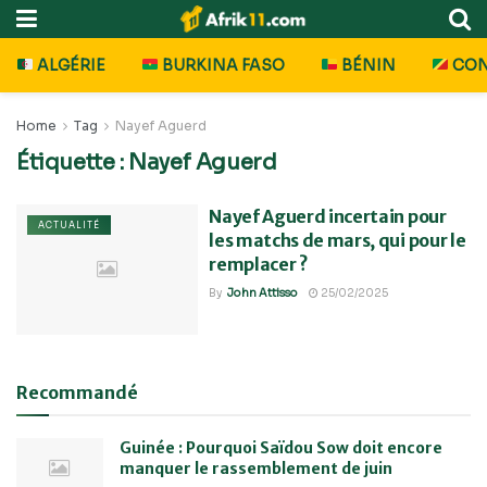
ALGÉRIE
BURKINA FASO
BÉNIN
CO
Home
Tag
Nayef Aguerd
Étiquette :
Nayef Aguerd
Nayef Aguerd incertain pour
ACTUALITÉ
les matchs de mars, qui pour le
remplacer ?
By
John Attisso
25/02/2025
Recommandé
Guinée : Pourquoi Saïdou Sow doit encore
manquer le rassemblement de juin