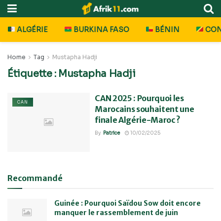
ALGÉRIE
BURKINA FASO
BÉNIN
CO
Home
Tag
Mustapha Hadji
Étiquette :
Mustapha Hadji
CAN 2025 : Pourquoi les
CAN
Marocains souhaitent une
finale Algérie-Maroc ?
By
Patrice
10/02/2025
Recommandé
Guinée : Pourquoi Saïdou Sow doit encore
manquer le rassemblement de juin