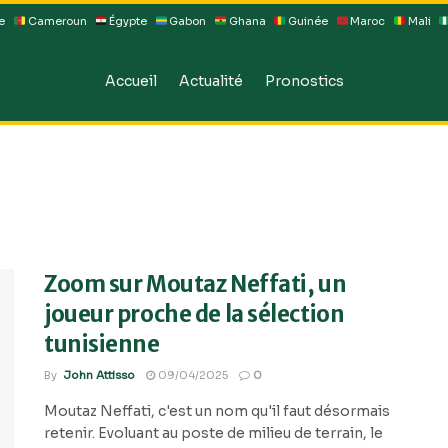
e
Cameroun
Égypte
Gabon
Ghana
Guinée
Maroc
Mali
Accueil
Actualité
Pronostics
Zoom sur Moutaz Neffati, un
joueur proche de la sélection
tunisienne
By
John Attisso
09/04/2025
0
Moutaz Neffati, c'est un nom qu'il faut désormais
retenir. Evoluant au poste de milieu de terrain, le