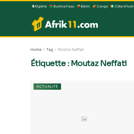
Algérie
Burkina Faso
Bénin
Congo
Côte d’Ivoir
Home
Tag
Moutaz Neffati
Étiquette :
Moutaz Neffati
ACTUALITÉ