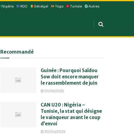
Nigéria
RDC
Sénégal
Togo
Tunisie
Autres
Recommandé
Guinée : Pourquoi Saïdou
Sow doit encore manquer
le rassemblement de juin
01/05/2025
CAN U20 : Nigéria –
Tunisie, la stat qui désigne
le vainqueur avant le coup
d’envoi
30/04/2025