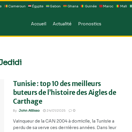
e
Cameroun
Égypte
Gabon
Ghana
Guinée
Maroc
Mali
Accueil
Actualité
Pronostics
Jedidi
Tunisie : top 10 des meilleurs
buteurs de l’histoire des Aigles de
Carthage
By
John Attisso
24/01/2025
0
Vainqueur de la CAN 2004 à domicile, la Tunisie a
perdu de sa verve ces dernières années. Dans leur