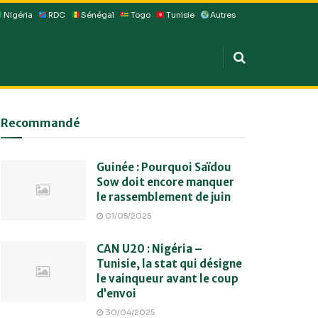
Nigéria
RDC
Sénégal
Togo
Tunisie
Autres
Recommandé
Guinée : Pourquoi Saïdou
Sow doit encore manquer
le rassemblement de juin
01/05/2025
CAN U20 : Nigéria –
Tunisie, la stat qui désigne
le vainqueur avant le coup
d’envoi
30/04/2025