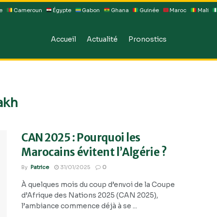
e
Cameroun
Égypte
Gabon
Ghana
Guinée
Maroc
Mali
Accueil
Actualité
Pronostics
akh
CAN 2025 : Pourquoi les
Marocains évitent l’Algérie ?
By
Patrice
31/01/2025
0
À quelques mois du coup d’envoi de la Coupe
d’Afrique des Nations 2025 (CAN 2025),
l’ambiance commence déjà à se ...