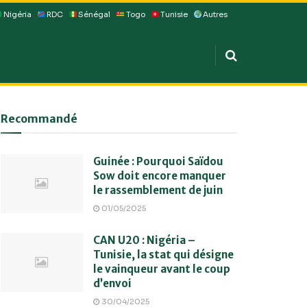
Nigéria
RDC
Sénégal
Togo
Tunisie
Autres
Recommandé
Guinée : Pourquoi Saïdou
Sow doit encore manquer
le rassemblement de juin
01/05/2025
CAN U20 : Nigéria –
Tunisie, la stat qui désigne
le vainqueur avant le coup
d’envoi
30/04/2025