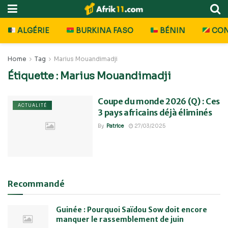
ALGÉRIE
BURKINA FASO
BÉNIN
CO
Home
Tag
Marius Mouandimadji
Étiquette :
Marius Mouandimadji
Coupe du monde 2026 (Q) : Ces
ACTUALITÉ
3 pays africains déjà éliminés
By
Patrice
27/03/2025
Recommandé
Guinée : Pourquoi Saïdou Sow doit encore
manquer le rassemblement de juin