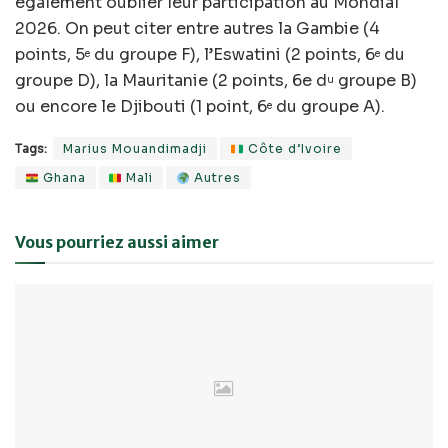
également oublier leur participation au Mondial
2026. On peut citer entre autres la Gambie (4
points, 5
du groupe F), l’Eswatini (2 points, 6
du
e
e
groupe D), la Mauritanie (2 points, 6e d
groupe B)
u
ou encore le Djibouti (1 point, 6
du groupe A).
e
Tags:
Marius Mouandimadji
Côte d’Ivoire
Ghana
Mali
Autres
Vous pourriez aussi aimer