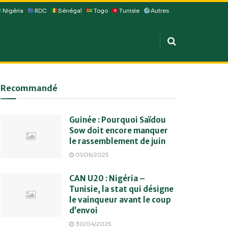
Nigéria
RDC
Sénégal
Togo
Tunisie
Autres
Recommandé
Guinée : Pourquoi Saïdou
Sow doit encore manquer
le rassemblement de juin
01/05/2025
CAN U20 : Nigéria –
Tunisie, la stat qui désigne
le vainqueur avant le coup
d’envoi
30/04/2025