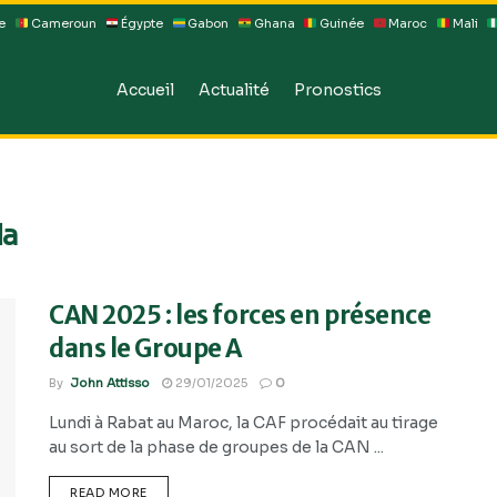
e
Cameroun
Égypte
Gabon
Ghana
Guinée
Maroc
Mali
Accueil
Actualité
Pronostics
da
CAN 2025 : les forces en présence
dans le Groupe A
By
John Attisso
29/01/2025
0
Lundi à Rabat au Maroc, la CAF procédait au tirage
au sort de la phase de groupes de la CAN ...
READ MORE