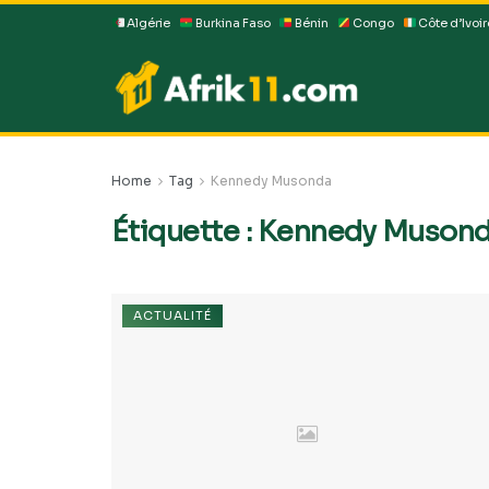
Algérie
Burkina Faso
Bénin
Congo
Côte d’Ivoir
Home
Tag
Kennedy Musonda
Étiquette :
Kennedy Muson
ACTUALITÉ