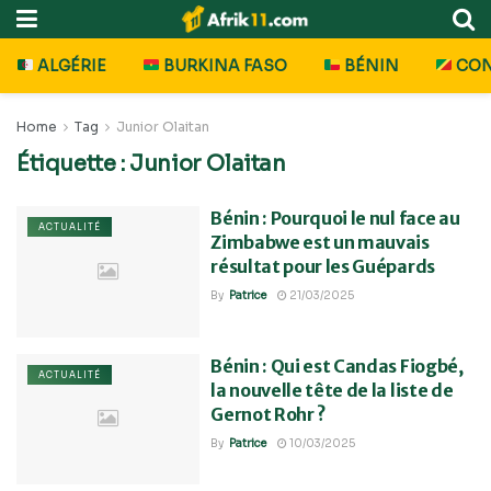
ALGÉRIE
BURKINA FASO
BÉNIN
CO
Home
Tag
Junior Olaitan
Étiquette :
Junior Olaitan
Bénin : Pourquoi le nul face au
ACTUALITÉ
Zimbabwe est un mauvais
résultat pour les Guépards
By
Patrice
21/03/2025
Bénin : Qui est Candas Fiogbé,
ACTUALITÉ
la nouvelle tête de la liste de
Gernot Rohr ?
By
Patrice
10/03/2025