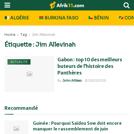
ALGÉRIE
BURKINA FASO
BÉNIN
CO
Home
Tag
Jim Allevinah
Étiquette :
Jim Allevinah
Gabon : top 10 des meilleurs
ACTUALITÉ
buteurs de l’histoire des
Panthères
By
John Attisso
23/01/2025
Recommandé
Guinée : Pourquoi Saïdou Sow doit encore
manquer le rassemblement de juin