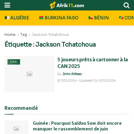
ALGÉRIE
BURKINA FASO
BÉNIN
CO
Home
Tag
Jackson Tchatchoua
Étiquette :
Jackson Tchatchoua
5 joueurs prêts à cartonner à la
CAN
CAN 2025
By
John Attisso
11/12/2024 - Updated On 12/12/2024
Recommandé
Guinée : Pourquoi Saïdou Sow doit encore
manquer le rassemblement de juin