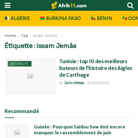
ALGÉRIE
BURKINA FASO
BÉNIN
CO
Home
Tag
Issam Jemâa
Étiquette :
Issam Jemâa
Tunisie : top 10 des meilleurs
ACTUALITÉ
buteurs de l’histoire des Aigles
de Carthage
By
John Attisso
24/01/2025
Recommandé
Guinée : Pourquoi Saïdou Sow doit encore
manquer le rassemblement de juin