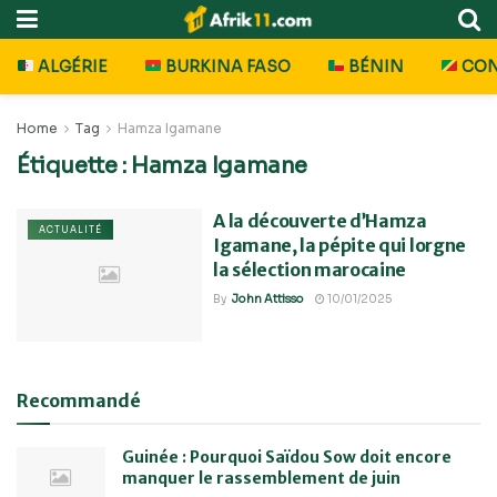
ALGÉRIE
BURKINA FASO
BÉNIN
CO
Home
Tag
Hamza Igamane
Étiquette :
Hamza Igamane
A la découverte d’Hamza
ACTUALITÉ
Igamane, la pépite qui lorgne
la sélection marocaine
By
John Attisso
10/01/2025
Recommandé
Guinée : Pourquoi Saïdou Sow doit encore
manquer le rassemblement de juin