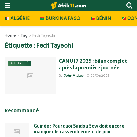
ALGÉRIE
BURKINA FASO
BÉNIN
CO
Home
Tag
Fedi Tayechi
Étiquette :
Fedi Tayechi
CAN U17 2025 : bilan complet
ACTUALITÉ
après la première journée
By
John Attisso
02/04/2025
Recommandé
Guinée : Pourquoi Saïdou Sow doit encore
manquer le rassemblement de juin