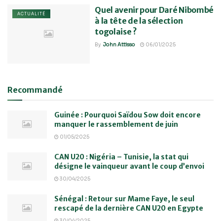
Quel avenir pour Daré Nibombé
ACTUALITÉ
à la tête de la sélection
togolaise ?
By
John Attisso
06/01/2025
Recommandé
Guinée : Pourquoi Saïdou Sow doit encore
manquer le rassemblement de juin
01/05/2025
CAN U20 : Nigéria – Tunisie, la stat qui
désigne le vainqueur avant le coup d’envoi
30/04/2025
Sénégal : Retour sur Mame Faye, le seul
rescapé de la dernière CAN U20 en Egypte
30/04/2025