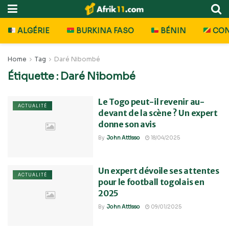
ALGÉRIE
BURKINA FASO
BÉNIN
CO
Home
Tag
Daré Nibombé
Étiquette :
Daré Nibombé
Le Togo peut-il revenir au-
ACTUALITÉ
devant de la scène ? Un expert
donne son avis
By
John Attisso
18/04/2025
Un expert dévoile ses attentes
ACTUALITÉ
pour le football togolais en
2025
By
John Attisso
09/01/2025