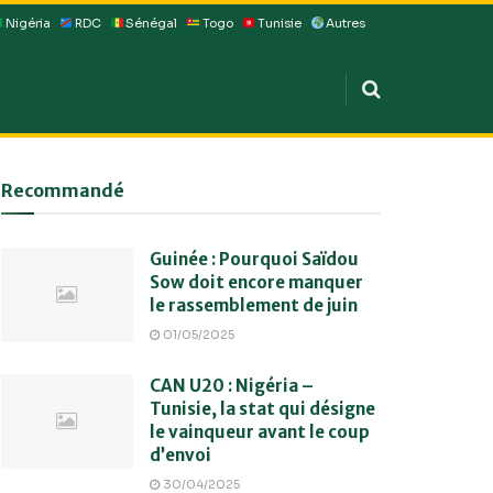
Nigéria
RDC
Sénégal
Togo
Tunisie
Autres
Recommandé
Guinée : Pourquoi Saïdou
Sow doit encore manquer
le rassemblement de juin
01/05/2025
CAN U20 : Nigéria –
Tunisie, la stat qui désigne
le vainqueur avant le coup
d’envoi
30/04/2025