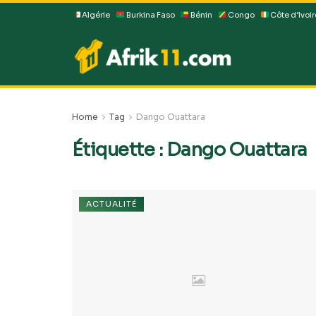
Algérie
Burkina Faso
Bénin
Congo
Côte d’Ivoir
Home
Tag
Dango Ouattara
Étiquette :
Dango Ouattara
ACTUALITÉ