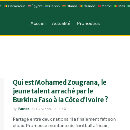
e
Cameroun
Égypte
Gabon
Ghana
Guinée
Maroc
Mali
Accueil
Actualité
Pronostics
Qui est Mohamed Zougrana, le
jeune talent arraché par le
Burkina Faso à la Côte d’Ivoire ?
By
Patrice
07/03/2025
0
Partagé entre deux nations, il a finalement fait son
choix. Promesse montante du football africain,