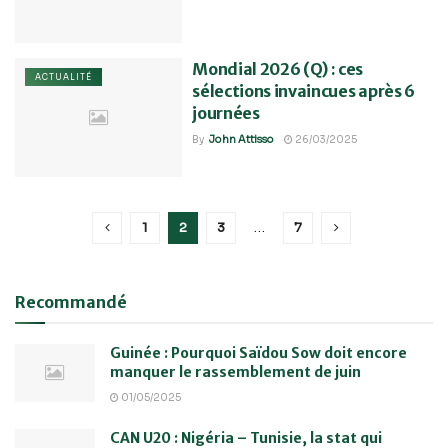
Mondial 2026 (Q) : ces
ACTUALITÉ
sélections invaincues après 6
journées
By
John Attisso
26/03/2025
1
2
3
…
7
Recommandé
Guinée : Pourquoi Saïdou Sow doit encore
manquer le rassemblement de juin
01/05/2025
CAN U20 : Nigéria – Tunisie, la stat qui