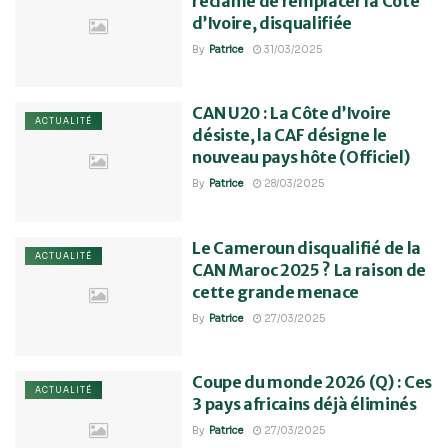
réclame de remplacer la Côte
d’Ivoire, disqualifiée
By
Patrice
31/03/2025
CAN U20 : La Côte d’Ivoire
ACTUALITÉ
désiste, la CAF désigne le
nouveau pays hôte (Officiel)
By
Patrice
28/03/2025
Le Cameroun disqualifié de la
ACTUALITÉ
CAN Maroc 2025 ? La raison de
cette grande menace
By
Patrice
27/03/2025
Coupe du monde 2026 (Q) : Ces
ACTUALITÉ
3 pays africains déjà éliminés
By
Patrice
27/03/2025