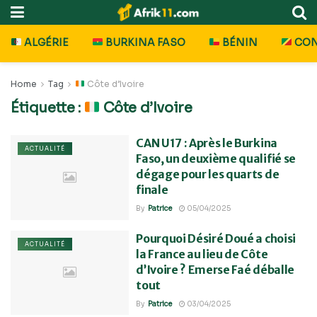
ALGÉRIE
BURKINA FASO
BÉNIN
CO
Home
Tag
Côte d’Ivoire
Étiquette :
Côte d’Ivoire
CAN U17 : Après le Burkina
ACTUALITÉ
Faso, un deuxième qualifié se
dégage pour les quarts de
finale
By
Patrice
05/04/2025
Pourquoi Désiré Doué a choisi
ACTUALITÉ
la France au lieu de Côte
d’Ivoire ? Emerse Faé déballe
tout
By
Patrice
03/04/2025