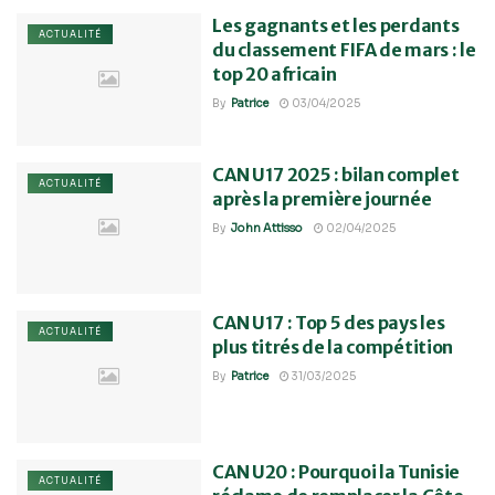
Les gagnants et les perdants
ACTUALITÉ
du classement FIFA de mars : le
top 20 africain
By
Patrice
03/04/2025
CAN U17 2025 : bilan complet
ACTUALITÉ
après la première journée
By
John Attisso
02/04/2025
CAN U17 : Top 5 des pays les
ACTUALITÉ
plus titrés de la compétition
By
Patrice
31/03/2025
CAN U20 : Pourquoi la Tunisie
ACTUALITÉ